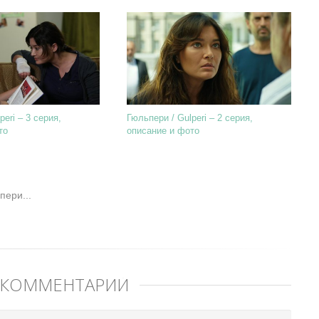
peri – 3 серия,
Гюльпери / Gulperi – 2 серия,
то
описание и фото
пери...
 КОММЕНТАРИЙ