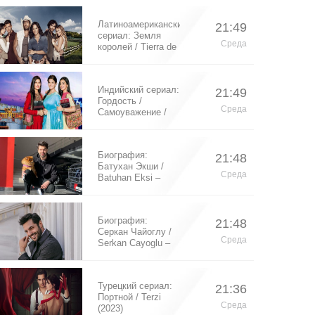
Латиноамериканский
21:49
сериал: Земля
Среда
королей / Tierra de
Reyes (2014)
Индийский сериал:
21:49
Гордость /
Среда
Самоуважение /
Ek Shringaar
Swabhiman (2016)
Биография:
21:48
Батухан Экши /
Среда
Batuhan Eksi –
турецкий актер
Биография:
21:48
Серкан Чайоглу /
Среда
Serkan Cayoglu –
турецкий актер
Турецкий сериал:
21:36
Портной / Terzi
Среда
(2023)