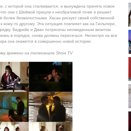
, с которой она сталкивается, и вынуждена принять новое
 что они с Шеймой пришли к необратимой точке и решает
ё более безжалостными. Хасан рискует своей собственной
к кому-то другому. Эта ситуация повлияет как на Гюльпери,
порядку, Бедрийе и Джан потрясены неожиданным визитом.
изнь в порядок, снова должны пересечься. Несмотря на все
ира она окажется в совершенно новой истории.
кому времени на телеканале Show TV