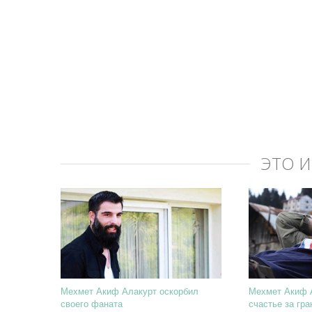
ЭТО 
Мехмет Акиф Алакурт оскорбил
Мехмет Акиф 
своего фаната
счастье за гра