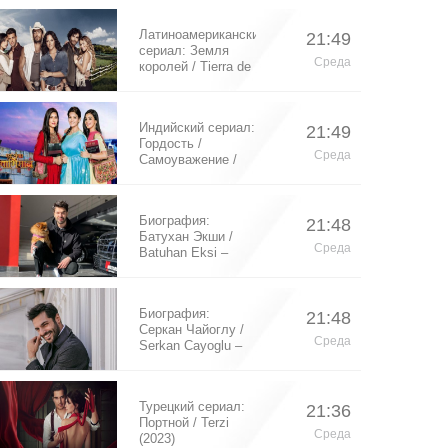
Латиноамериканский
21:49
сериал: Земля
Среда
королей / Tierra de
Reyes (2014)
Индийский сериал:
21:49
Гордость /
Среда
Самоуважение /
Ek Shringaar
Swabhiman (2016)
Биография:
21:48
Батухан Экши /
Среда
Batuhan Eksi –
турецкий актер
Биография:
21:48
Серкан Чайоглу /
Среда
Serkan Cayoglu –
турецкий актер
Турецкий сериал:
21:36
Портной / Terzi
Среда
(2023)