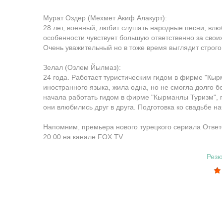
Мурат Оздер (Мехмет Акиф Алакурт):
28 лет, военный, любит слушать народные песни, влюб
особенности чувствует большую ответственно за свои
Очень уважительный но в тоже время выглядит строго.
Зелал (Озлем Йылмаз):
24 года. Работает туристическим гидом в фирме "Кыр
иностранного языка, жила одна, но не смогла долго б
начала работать гидом в фирме "Кырманлы Туризм", 
они влюбились друг в друга. Подготовка ко свадьбе н
Напомним, премьера нового турецкого сериала Ответс
20:00 на канале FOX TV.
Рез