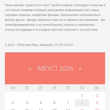
Наши авторы трудятся 24 часа 7 дней в неделю. Благодаря этому мы в
состоянии первыми сообщить вам свежую информацию про новые
турецкие сериалы, индийские фильмы, бразильские теленовеллы и
многое другое. Звезды сериалов тоже не оставлены без внимания - мы
проинформируем вас о их личной жизни, успехах и поражениях,
планах на будущие и последних светских событиях с их участием.
© 2014 - 2026 КиноТека. Лицензия: CC BY-SA 4.0
«
АВГУСТ 2026 »
ПН
ВТ
СР
ЧТ
ПТ
СБ
ВС
1
2
3
4
5
6
7
9
8