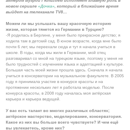
актёром Бугрой Гюльсоем исполняет главную роль в
новом сериале
«Дочка»
, который в ближайшее время
выйдет на телеканале TV8…
Можем ли мы услышать вашу красочную историю
жизни, которая тянется из Германии в Турцию?
-Я родилась в Берлине, у меня было прекрасное детство; я
ходила там в детский сад. В юном возрасте, когда мне было
почти 6 лет, мы переехали сюда и тут я начала учиться в
школе. В годы, когда мы жили в Германии, мой отец
разговаривал со мной на турецком языке, поэтому у меня не
было трудностей с изучением языка и адаптацией к культуре.
Большая часть моей жизни прошла здесь. Сначала я начала
учиться в консерватории на музыкальном факультете. В 2005
году я принимала участие в конкурсе красоты и на
протяжении нескольких лет я работала моделью. После
конкурса красоты, в 2008 году началась моя актёрская
карьера и карьера ведущей.
У вас есть талант во многих различных областях;
актёрское мастерство, моделирование, консерватория.
Какое из них вы больше всего чувствуете? И чем ещё
вы увлекаетесь, кроме них?