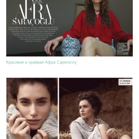
Красивая и храбрая Афра Сарачоглу