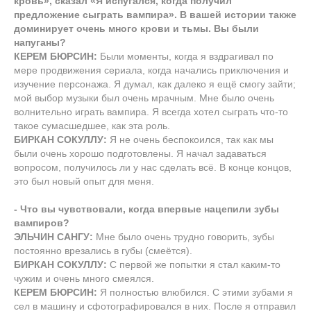
кровь», сказал «Я испугался, когда получил
предложение сыграть вампира». В вашей истории также
доминирует очень много крови и тьмы. Вы были
напуганы?
КЕРЕМ БЮРСИН:
Были моменты, когда я вздрагивал по
мере продвижения сериала, когда начались приключения и
изучение персонажа. Я думал, как далеко я ещё смогу зайти;
мой выбор музыки был очень мрачным. Мне было очень
волнительно играть вампира. Я всегда хотел сыграть что-то
такое сумасшедшее, как эта роль.
БИРКАН СОКУЛЛУ:
Я не очень беспокоился, так как мы
были очень хорошо подготовлены. Я начал задаваться
вопросом, получилось ли у нас сделать всё. В конце концов,
это был новый опыт для меня.
- Что вы чувствовали, когда впервые нацепили зубы
вампиров?
ЭЛЬЧИН САНГУ:
Мне было очень трудно говорить, зубы
постоянно врезались в губы (смеётся).
БИРКАН СОКУЛЛУ:
С первой же попытки я стал каким-то
чужим и очень много смеялся.
КЕРЕМ БЮРСИН:
Я полностью влюбился. С этими зубами я
сел в машину и сфотографировался в них. После я отправил