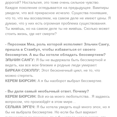
дорогой? Ностальгия, это тоже очень сильное чувство.
Каждое поколение оглядывается на предыдущее. Вампиры
увидели, что всё прекрасное исчезло. Существа понявшие,
что то, что мы восхваляем, на самом деле не имеют цены. Я
думаю, что у них есть огромная проблема существования.
Ты живёшь, но на самом деле ты не живёшь. Сколько может
стоить жизнь, где нет смерти?
- Персонаж Миа, роль которой исполняет Эльчин Сангу,
пришла в Стамбул, чтобы избавиться от своего
бессмертия. А вы бы хотели обладать бессмертием?
ЭЛЬЧИН САНГУ:
Я бы не выдержала быть бессмертной и
видеть, как все мои близкие и родные люди умирают.
БИРКАН СОКУЛЛУ:
Этот бесконечный цикл, не то, что
можно стерпеть.
КЕРЕМ БЮРСИН:
А я бы наоборот выбрал бессмертие.
- Вы дали самый необычный ответ. Почему?
КЕРЕМ БЮРСИН:
Всё из-за моего любопытства.. Я задаюсь
вопросом, что произойдёт в этом мире…
СЕЛЬМА ЭРГЕЧ:
Я бы хотела увидеть ещё много эпох, но я
бы не выбрала бессмертие. Но если бы был вариант