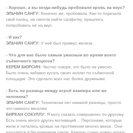
- Хорошо, а вы когда-нибудь пробовали кровь на вкус?
ЭЛЬЧИН САНГУ:
Конечно же, пробовала. Как-то порезала
свой палец, не смогла найти салфетку, пришлось
попробовать её на вкус.
- И как?
ЭЛЬЧИН САНГУ:
У неё был привкус железа.
- Что для вас было самым ужасным во время всего
съёмочного процесса?
КЕРЕМ БЮРСИН:
Честно говоря, это было не ужасно…
Было очень забавно кусать своих коллег по съёмочной
площадке. Это сделало всех нас более дружными.
- Есть ли разница между игрой вампира или же
человека?
ЭЛЬЧИН САНГУ:
Технически нет никакой разницы, просто
это намного веселее.
БИРКАН СОКУЛЛУ:
Я могу сказать совершенно по-другому.
Есть очень много других мотиваций… Персонажи, которые
жили и питались кровью на протяжении многих веков.. Они
находятся в бесконечном цикле. Каждую сцену нужно играть