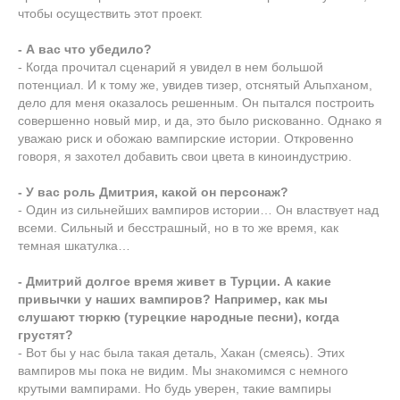
чтобы осуществить этот проект.
- А вас что убедило?
- Когда прочитал сценарий я увидел в нем большой
потенциал. И к тому же, увидев тизер, отснятый Альпханом,
дело для меня оказалось решенным. Он пытался построить
совершенно новый мир, и да, это было рискованно. Однако я
уважаю риск и обожаю вампирские истории. Откровенно
говоря, я захотел добавить свои цвета в киноиндустрию.
- У вас роль Дмитрия, какой он персонаж?
- Один из сильнейших вампиров истории… Он властвует над
всеми. Сильный и бесстрашный, но в то же время, как
темная шкатулка…
- Дмитрий долгое время живет в Турции. А какие
привычки у наших вампиров? Например, как мы
слушают тюркю (турецкие народные песни), когда
грустят?
- Вот бы у нас была такая деталь, Хакан (смеясь). Этих
вампиров мы пока не видим. Мы знакомимся с немного
крутыми вампирами. Но будь уверен, такие вампиры