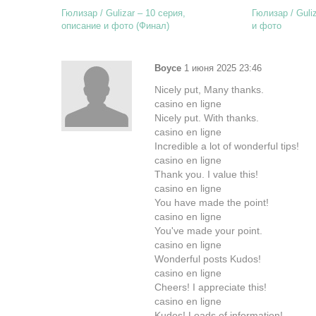
Гюлизар / Gulizar – 10 серия,
Гюлизар / Guli
описание и фото (Финал)
и фото
Boyce
1 июня 2025 23:46
Nicely put, Many thanks.
casino en ligne
Nicely put. With thanks.
casino en ligne
Incredible a lot of wonderful tips!
casino en ligne
Thank you. I value this!
casino en ligne
You have made the point!
casino en ligne
You've made your point.
casino en ligne
Wonderful posts Kudos!
casino en ligne
Cheers! I appreciate this!
casino en ligne
Kudos! Loads of information!