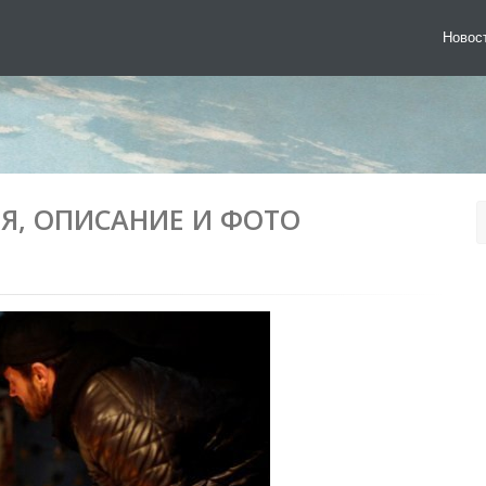
Новос
РИЯ, ОПИСАНИЕ И ФОТО