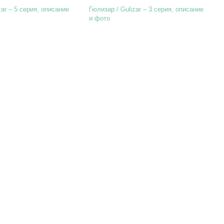
zar – 5 серия, описание
Гюлизар / Gulizar – 3 серия, описание
и фото