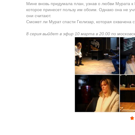
Мине вновь придумала план, узнав о любви Мурата к
которое принесет пользу им обоим. Однако она не уч
они считают.
Сможет ли Мурат спасти Гюлизар, которая охвачена 
8 серия выйдет в эфир 10 марта в 20.00 по московс