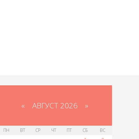
«
АВГУСТ 2026 »
ПН
ВТ
СР
ЧТ
ПТ
СБ
ВС