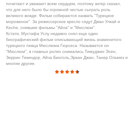
почитают и уважают всем сердцем, поэтому актер сказал,
что для него было бы огромной честью сыграть роль
великого вождя. Фильм собираются назвать "Турецкое
мороженое". За режиссерское кресло сядут Джан Улкай и
Keche, снявшие фильмы "Айла" и "Мюслюм".
Кстати, Мустафа Услу недавно снял еще один
биографический фильм описывающий жизнь знаменитого
турецкого певца Мюслюма Гюрсеса. Называется он
"Мюслюм", в главных ролях снимались Тимуджин Эсен,
Зеррин Текиндор, Айча Бинголь,Эркан Джан, Танер Ольмез и
многие другие.