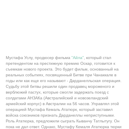
Мустафа Услу, продюсер фильма
"Айла"
, который стал
претендентом на престижную премию Оскар, готовится к
съемкам нового проекта. Это будет фильм, основанный на
реальных событиях, посвященный Битве при Чанаккале в
годы или как еще его называют - Дарданелльская операция.
Судьбу этой битвы решили один продавец мороженого и
верблюжий пастух, которые смогли задержать поезд с
солдатами АНЗАКа (Австралийский и новозеландский
армейский корпус) в Австралии на 56 часов. Управлял этой
операцией Мустафа Кемаль Ататюрк, который заставил
войска союзников признать Дарданеллы неприступными.
Роль Ататюрка, предложили сыграть Кыванчу Татлытугу. Он
пока не дал ответ. Однако, Мустафу Кемаля Ататюрка тюрки