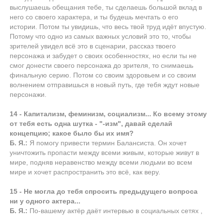
выслушаешь обещания тебе, ты сделаешь большой вклад в
него со своего характера, и ты будешь мечтать о его
истории. Потом ты увидишь, что весь твой труд идёт впустую.
Потому что одно из самых важных условий это то, чтобы
зрителей увидел всё это в сценарии, рассказ твоего
персонажа и забудет о своих особенностях, но если ты не
смог донести своего персонажа до зрителя, то снимаешь
финальную серию. Потом со своим здоровьем и со своим
волнением отправишься в новый путь, где тебя ждут новые
персонажи.
14 - Капитализм, феминизм, социализм... Ко всему этому
от тебя есть одна шутка - "-изм", давай сделай
концепцию; какое было бы их имя?
Б. Я.:
Я помогу привести термин Балансиста. Он хочет
уничтожить пропасти между всеми живым, которые живут в
мире, подняв неравенство между всеми людьми во всем
мире и хочет распространить это всё, как веру.
15 - Не могла до тебя спросить предыдущего вопроса
ни у одного актера...
Б. Я.:
По-вашему актёр даёт интервью в социальных сетях ,