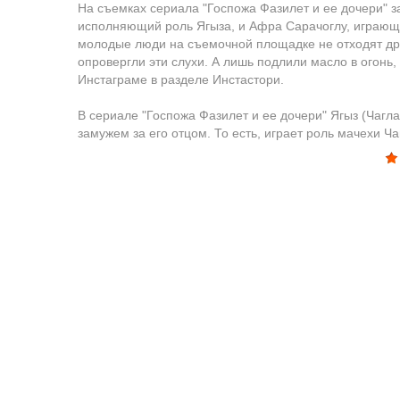
На съемках сериала "Госпожа Фазилет и ее дочери" з
исполняющий роль Ягыза, и Афра Сарачоглу, играющая
молодые люди на съемочной площадке не отходят друг
опровергли эти слухи. А лишь подлили масло в огонь
Инстаграме в разделе Инстастори.
В сериале "Госпожа Фазилет и ее дочери" Ягыз (Чагл
замужем за его отцом. То есть, играет роль мачехи Чаг