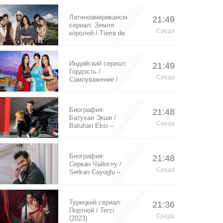
Латиноамериканский
21:49
сериал: Земля
Среда
королей / Tierra de
Reyes (2014)
Индийский сериал:
21:49
Гордость /
Среда
Самоуважение /
Ek Shringaar
Swabhiman (2016)
Биография:
21:48
Батухан Экши /
Среда
Batuhan Eksi –
турецкий актер
Биография:
21:48
Серкан Чайоглу /
Среда
Serkan Cayoglu –
турецкий актер
Турецкий сериал:
21:36
Портной / Terzi
Среда
(2023)