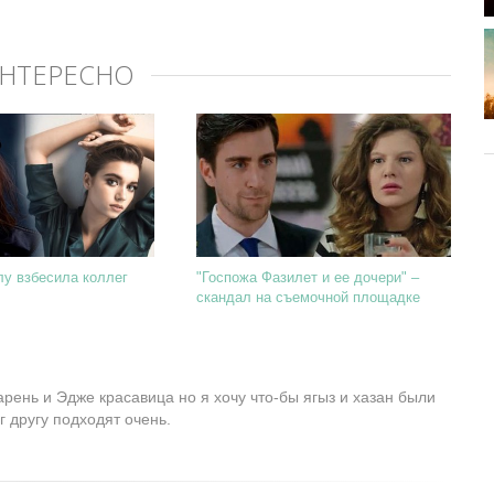
ИНТЕРЕСНО
у взбесила коллег
"Госпожа Фазилет и ее дочери" –
скандал на съемочной площадке
рень и Эдже красавица но я хочу что-бы ягыз и хазан были
г другу подходят очень.