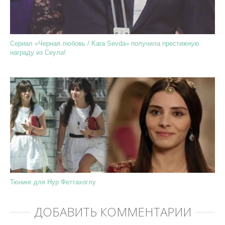
Сериал «Черная любовь / Kara Sevda» получила престижную
награду из Сеула!
Тюнинг для Нур Феттахоглу
ДОБАВИТЬ КОММЕНТАРИЙ