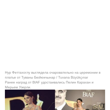
Нур Феттахоглу выглядела очаровательно на церемонии в
платье от Туваны Бюйюкчынар / Tuvana Büyükçınar
Ранее наград от BIAF удостаивались Пелин Карахан и
Мерьем Узерли.