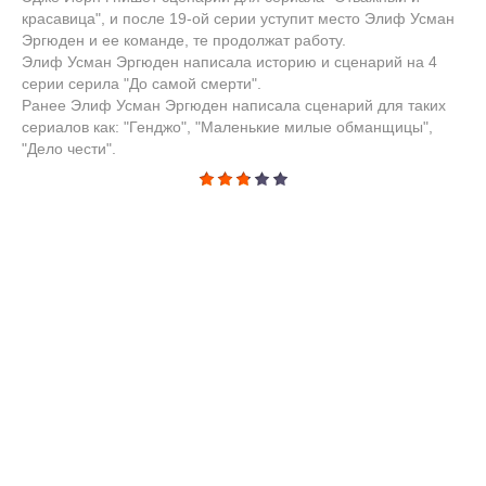
красавица", и после 19-ой серии уступит место Элиф Усман
Эргюден и ее команде, те продолжат работу.
Элиф Усман Эргюден написала историю и сценарий на 4
серии серила "До самой смерти".
Ранее Элиф Усман Эргюден написала сценарий для таких
сериалов как: "Генджо", "Маленькие милые обманщицы",
"Дело чести".