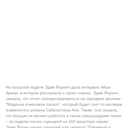
На прошлой неделе Эдже Йоренч дала интервью Айше
Арман, в котором рассказала о своих планах. Эдже Йоренч
сказала, что хочет сконцентрироваться на сценарии фильма
"Мадонна в меховом пальто", который будет снят по мотивам
знаменитого романа Сабахаттина Али. Также, она сказала,
что больше не желает работать в таком сумасшедшем темпе
– за неделю писать сценарий на 160 минутную серию.
Эдже Йорнч пишет сценарий для сериала "Отважный и