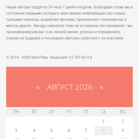
Наши авторы трудятся 24 часа 7 дней в неделю. Благодаря этому мы в
состоянии первыми сообщить вам свежую информацию про новые
турецкие сериалы, индийские фильмы, бразильские теленовеллы и
многое другое. Звезды сериалов тоже не оставлены без внимания - мы
проинформируем вас о их личной жизни, успехах и поражениях,
планах на будущие и последних светских событиях с их участием.
© 2014 - 2026 КиноТека. Лицензия: CC BY-SA 4.0
«
АВГУСТ 2026 »
ПН
ВТ
СР
ЧТ
ПТ
СБ
ВС
1
2
3
4
5
6
7
9
8