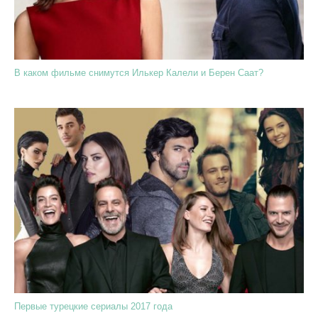
В каком фильме снимутся Илькер Калели и Берен Саат?
Первые турецкие сериалы 2017 года