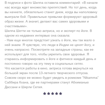
В подписи к фото Шилпа оставила комментарий: «В начале
нас всегда ждет множество препятствий. Но тот день, когда
вы начнете, обязательно станет днем, когда вы наполовину
выиграли бой. Правильные привычки формируют здоровый
образ жизни. А значит, делают вас самих здоровыми и
счастливыми».
Шилпа Шетти не только актриса, но и эксперт по йоге. В
одном из недавних интервью она сказала:
- Нам еще многое предстоит узнать о йоге, мы так мало о
ней знаем. Я чувствую, что люди в Индии не ценят йогу, и
очень напрасно. Посмотрите на западные страны, как ее
используют для того, чтобы укрепить свое здоровье. Я
стараюсь информировать о йоге и фитнесе каждый день и
постоянно говорю на эту тему в социальных сетях.
Что касается работы в кино, актриса готова вернуться на
большой экран после 13-летнего творческого отпуска.
Совсем скоро ее можно будет увидеть в ромкоме “Nikamma”
Саббира Кхана, где ее партнерами станут Абхиманью
Дассани и Ширли Сетия.