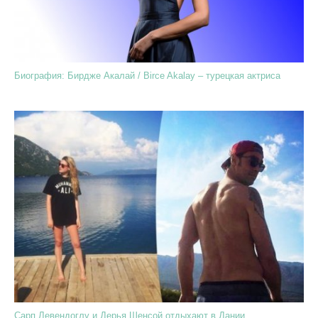
Биография: Бирдже Акалай / Birce Akalay – турецкая актриса
Сарп Левендоглу и Дерья Шенсой отдыхают в Дании