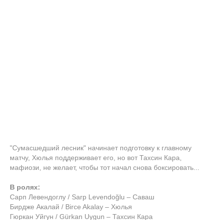
"Сумасшедший лесник" начинает подготовку к главному
матчу, Хюлья поддерживает его, но вот Тахсин Кара,
мафиози, не желает, чтобы тот начал снова боксировать...
В ролях:
Сарп Левендоглу / Sarp Levendoğlu – Саваш
Бирдже Акалай / Birce Akalay – Хюлья
Гюркан Уйгун / Gürkan Uygun – Тахсин Кара