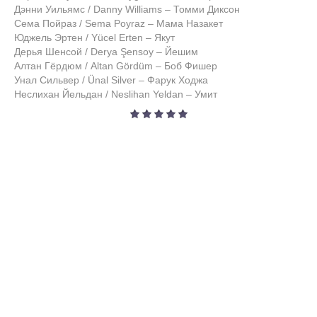
Дэнни Уильямс / Danny Williams – Томми Диксон
Сема Пойраз / Sema Poyraz – Мама Назакет
Юджель Эртен / Yücel Erten – Якут
Дерья Шенсой / Derya Şensoy – Йешим
Алтан Гёрдюм / Altan Gördüm – Боб Фишер
Унал Сильвер / Ünal Silver – Фарук Ходжа
Неслихан Йельдан / Neslihan Yeldan – Умит