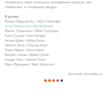
телеканала такие успешные комедийные сериалы, как
«Невестка» и «Северная звезда».
В ролях:
Ялчын Хафызоглу / Yalçın Hafızoğlu
Аслы Бекироглу / Aslı Bekiroğlu
Мелис Тюзюнгюч / Melis Tüzüngüç
Суат Сунгур / Suat Sungur
Хюлья Дуяр / Hülya Duyar
Зейнеп Кёсе / Zeynep Köse
Рами Нарин / Rami Narin
Бюлент Чолак / Bülent Çolak
Ханде Озен / Hande Özen
Мерт Явузджан / Mert Yavuzcan
Источник: kino-teka.ru