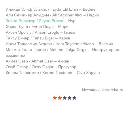
Илайда Элиф Эльхих / İlayda Elif Elhih – Дефне
Али Сечкинер Алыджы / Ali Seçkiner Alıcı – Надир
Зейно Эраджар / Zeyno Eracar
– Нур
Эврен Дуял / Evren Duyal – Мари
Ахсен Эроглу / Ahsen Eroglu – Гизем
Тансу Бичер / Tansu Biçer – Харун
Ирем Ташдемир Акджан / İrem Taşdemir Akcan – Ясемин
Мехмет Толга Гиргин / Mehmet Tolga Girgin – Инструктор по
вождению
Ахмет Озер / Ahmet Ozer – Айхан
Озай Озгюр / Özay Özgür – Прокурор
Керем Ташдемир / Kerem Taşdemir – Сын Харуна
Источник: kino-teka.ru