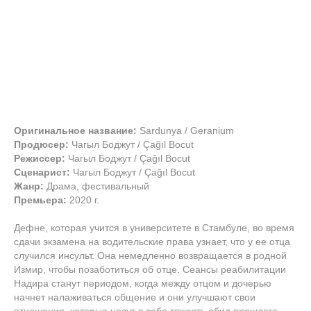
Оригинальное название:
Sardunya / Geranium
Продюсер:
Чагыл Боджут / Çağıl Bocut
Режиссер:
Чагыл Боджут / Çağıl Bocut
Сценарист:
Чагыл Боджут / Çağıl Bocut
Жанр:
Драма, фестивальный
Премьера:
2020 г.
Дефне, которая учится в университете в Стамбуле, во время
сдачи экзамена на водительские права узнает, что у ее отца
случился инсульт. Она немедленно возвращается в родной
Измир, чтобы позаботиться об отце. Сеансы реабилитации
Надира станут периодом, когда между отцом и дочерью
начнет налаживаться общение и они улучшают свои