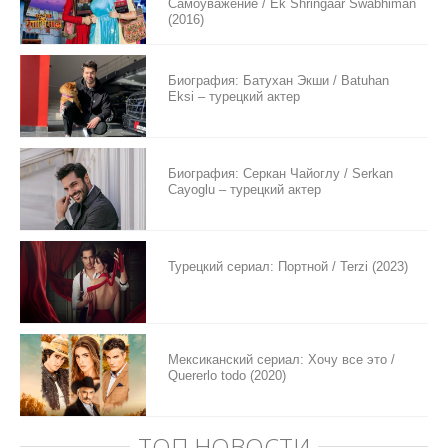
Самоуважение / Ek Shringaar Swabhiman
(2016)
Биография: Батухан Экши / Batuhan
Eksi – турецкий актер
Биография: Серкан Чайоглу / Serkan
Cayoglu – турецкий актер
Турецкий сериал: Портной / Terzi (2023)
Мексиканский сериал: Хочу все это /
Quererlo todo (2020)
ТОП НОВОСТИ