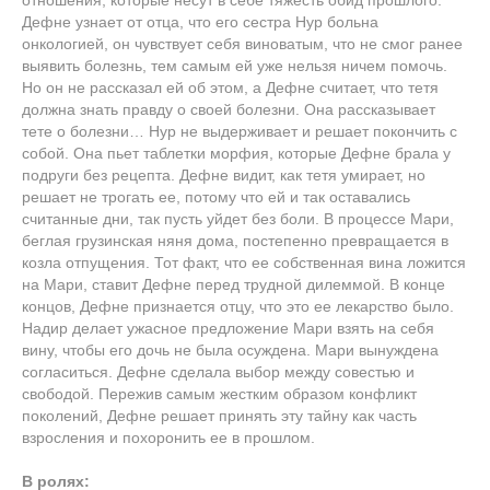
отношения, которые несут в себе тяжесть обид прошлого.
Дефне узнает от отца, что его сестра Нур больна
онкологией, он чувствует себя виноватым, что не смог ранее
выявить болезнь, тем самым ей уже нельзя ничем помочь.
Но он не рассказал ей об этом, а Дефне считает, что тетя
должна знать правду о своей болезни. Она рассказывает
тете о болезни… Нур не выдерживает и решает покончить с
собой. Она пьет таблетки морфия, которые Дефне брала у
подруги без рецепта. Дефне видит, как тетя умирает, но
решает не трогать ее, потому что ей и так оставались
считанные дни, так пусть уйдет без боли. В процессе Мари,
беглая грузинская няня дома, постепенно превращается в
козла отпущения. Тот факт, что ее собственная вина ложится
на Мари, ставит Дефне перед трудной дилеммой. В конце
концов, Дефне признается отцу, что это ее лекарство было.
Надир делает ужасное предложение Мари взять на себя
вину, чтобы его дочь не была осуждена. Мари вынуждена
согласиться. Дефне сделала выбор между совестью и
свободой. Пережив самым жестким образом конфликт
поколений, Дефне решает принять эту тайну как часть
взросления и похоронить ее в прошлом.
В ролях: