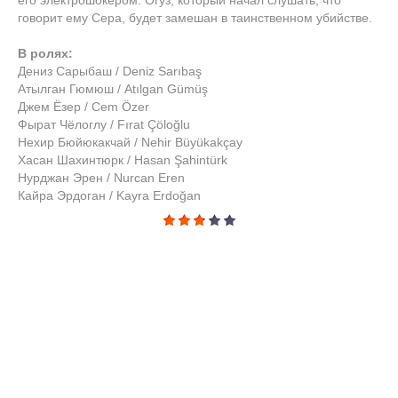
его электрошокером. Огуз, который начал слушать, что
говорит ему Сера, будет замешан в таинственном убийстве.
В ролях:
Дениз Сарыбаш / Deniz Sarıbaş
Атылган Гюмюш / Atılgan Gümüş
Джем Ёзер / Cem Özer
Фырат Чёлоглу / Fırat Çöloğlu
Нехир Бюйюкакчай / Nehir Büyükakçay
Хасан Шахинтюрк / Hasan Şahintürk
Нурджан Эрен / Nurcan Eren
Кайра Эрдоган / Kayra Erdoğan