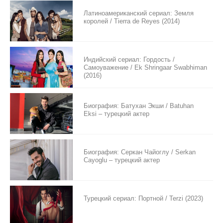
Латиноамериканский сериал: Земля
королей / Tierra de Reyes (2014)
Индийский сериал: Гордость /
Самоуважение / Ek Shringaar Swabhiman
(2016)
Биография: Батухан Экши / Batuhan
Eksi – турецкий актер
Биография: Серкан Чайоглу / Serkan
Cayoglu – турецкий актер
Турецкий сериал: Портной / Terzi (2023)