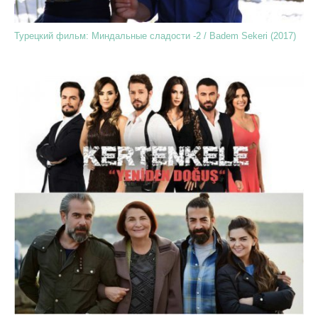
Турецкий фильм: Миндальные сладости -2 / Badem Sekeri (2017)