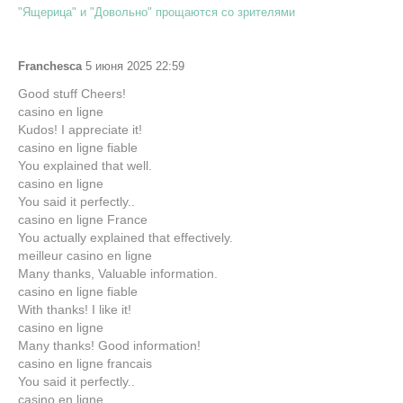
"Ящерица" и "Довольно" прощаются со зрителями
Franchesca
5 июня 2025 22:59
Good stuff Cheers!
casino en ligne
Kudos! I appreciate it!
casino en ligne fiable
You explained that well.
casino en ligne
You said it perfectly..
casino en ligne France
You actually explained that effectively.
meilleur casino en ligne
Many thanks, Valuable information.
casino en ligne fiable
With thanks! I like it!
casino en ligne
Many thanks! Good information!
casino en ligne francais
You said it perfectly..
casino en ligne