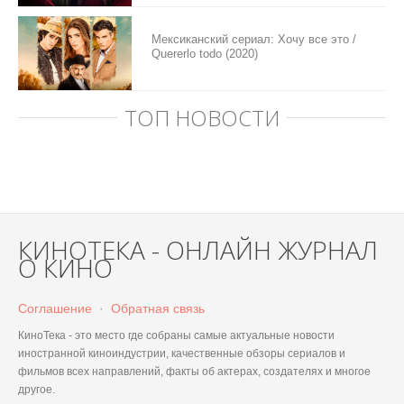
Мексиканский сериал: Хочу все это /
Quererlo todo (2020)
ТОП НОВОСТИ
КИНОТЕКА - ОНЛАЙН ЖУРНАЛ
О КИНО
Соглашение
·
Обратная связь
КиноТека - это место где собраны самые актуальные новости
иностранной киноиндустрии, качественные обзоры сериалов и
фильмов всех направлений, факты об актерах, создателях и многое
другое.