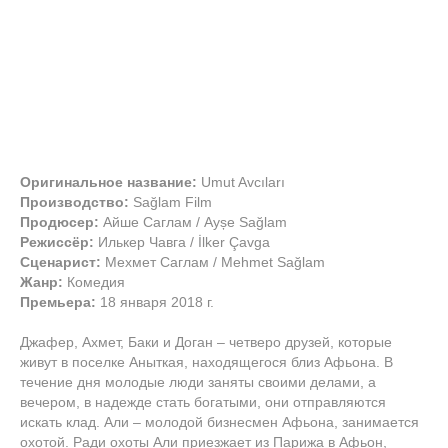
Оригинальное название:
Umut Avcıları
Производство:
Sağlam Film
Продюсер:
Айше Саглам / Ayșe Sağlam
Режиссёр:
Илькер Чавга / İlker Çavga
Сценарист:
Мехмет Саглам / Mehmet Sağlam
Жанр:
Комедия
Премьера:
18 января 2018 г.
Джафер, Ахмет, Баки и Доган – четверо друзей, которые
живут в поселке Аныткая, находящегося близ Афьона. В
течение дня молодые люди заняты своими делами, а
вечером, в надежде стать богатыми, они отправляются
искать клад. Али – молодой бизнесмен Афьона, занимается
охотой. Ради охоты Али приезжает из Парижа в Афьон,