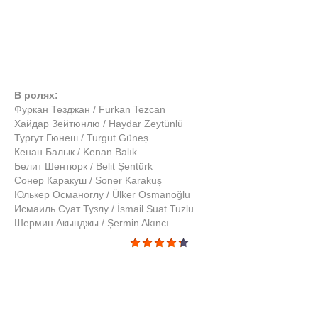
В ролях:
Фуркан Тезджан / Furkan Tezcan
Хайдар Зейтюнлю / Haydar Zeytünlü
Тургут Гюнеш / Turgut Güneș
Кенан Балык / Kenan Balık
Белит Шентюрк / Belit Șentürk
Сонер Каракуш / Soner Karakuș
Юлькер Османоглу / Ülker Osmanoğlu
Исмаиль Суат Тузлу / İsmail Suat Tuzlu
Шермин Акынджы / Șermin Akıncı