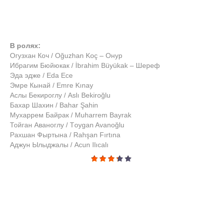
В ролях:
Огузхан Коч / Oğuzhan Koç – Онур
Ибрагим Бюйюкак / İbrahim Büyükak – Шереф
Эда эдже / Eda Ece
Эмре Кынай / Emre Kınay
Аслы Бекироглу / Aslı Bekiroğlu
Бахар Шахин / Bahar Şahin
Мухаррем Байрак / Muharrem Bayrak
Тойган Аваноглу / Тoygan Avanoğlu
Рахшан Фыртына / Rahşan Fırtına
Аджун Ылыджалы / Acun Ilıcalı