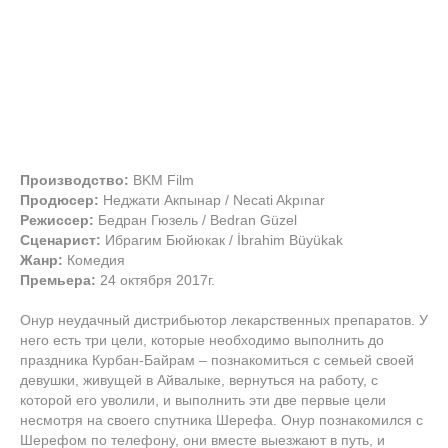
Производство:
BKM Film
Продюсер:
Неджати Акпынар / Necati Akpınar
Режиссер:
Бедран Гюзель / Bedran Güzel
Сценарист:
Ибрагим Бюйюкак / İbrahim Büyükak
Жанр:
Комедия
Премьера:
24 октября 2017г.
Онур неудачный дистрибьютор лекарственных препаратов. У
него есть три цели, которые необходимо выполнить до
праздника Курбан-Байрам – познакомиться с семьей своей
девушки, живущей в Айвалыке, вернуться на работу, с
которой его уволили, и выполнить эти две первые цели
несмотря на своего спутника Шерефа. Онур познакомился с
Шерефом по телефону, они вместе выезжают в путь, и