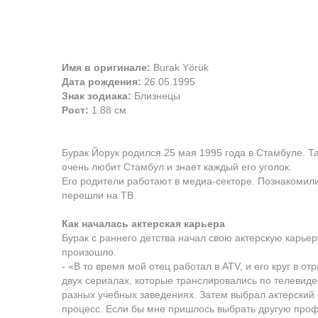
Имя в оригинале:
Burak Yörük
Дата рождения:
26.05.1995
Знак зодиака:
Близнецы
Рост:
1.88 см
Бурак Йорук родился 25 мая 1995 года в Стамбуле. Та
очень любит Стамбул и знает каждый его уголок.
Его родители работают в медиа-секторе. Познакомили
перешли на ТВ.
Как началась актерская карьера
Бурак с раннего детства начал свою актерскую карьеру
произошло.
- «В то время мой отец работал в ATV, и его круг в от
двух сериалах, которые транслировались по телевиден
разных учебных заведениях. Затем выбрал актерский 
процесс. Если бы мне пришлось выбрать другую проф