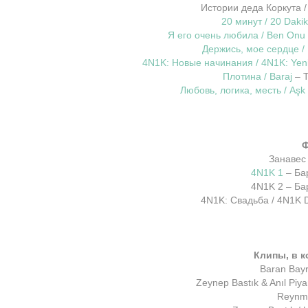
Истории деда Коркута / 
20 минут / 20 Daki
Я его очень любила / Ben Onu
Держись, мое сердце /
4N1K: Новые начинания / 4N1K: Yeni
Плотина / Baraj
– 
Любовь, логика, месть / Aşk
Занавес 
4N1K 1
– Ба
4N1K 2 – Ба
4N1K: Свадьба / 4N1K 
Клипы, в 
Baran Bayr
Zeynep Bastık & Anıl Piy
Reynme