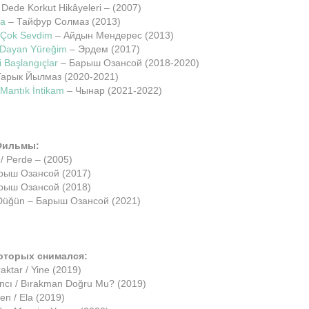
Dede Korkut Hikâyeleri – (2007)
ka
– Тайфур Солмаз (2013)
 Çok Sevdim
– Айдын Мендерес (2013)
 Dayan Yüreğim
– Эрдем (2017)
 Başlangıçlar
– Барыш Озансой (2018-2020)
Тарык Йылмаз (2020-2021)
 Mantık İntikam
– Чынар (2021-2022)
Фильмы:
/ Perde – (2005)
рыш Озансой (2017)
рыш Озансой (2018)
Düğün – Барыш Озансой (2021)
которых снимался:
aktar / Yine (2019)
ancı / Bırakman Doğru Mu? (2019)
n / Ela (2019)