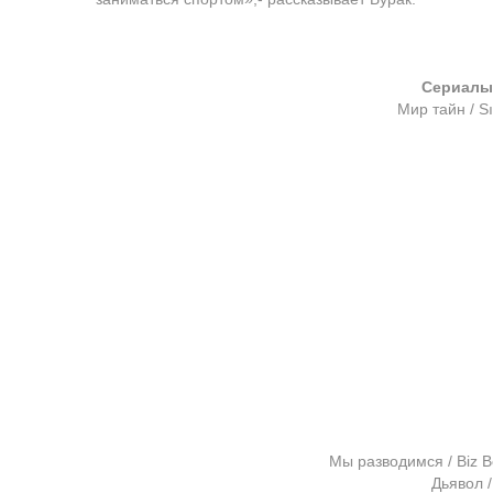
Сериалы 
Мир тайн / Sı
Мы разводимся / Biz B
Дьявол /