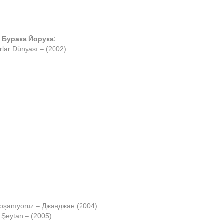
Бурака Йорука:
rlar Dünyası – (2002)
oşanıyoruz – Джанджан (2004)
 Şeytan – (2005)