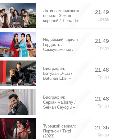
Латиноамериканский
21:49
сериал: Земля
Среда
королей / Tierra de
Reyes (2014)
Индийский сериал:
21:49
Гордость /
Среда
Самоуважение /
Ek Shringaar
Swabhiman (2016)
Биография:
21:48
Батухан Экши /
Среда
Batuhan Eksi –
турецкий актер
Биография:
21:48
Серкан Чайоглу /
Среда
Serkan Cayoglu –
турецкий актер
Турецкий сериал:
21:36
Портной / Terzi
Среда
(2023)