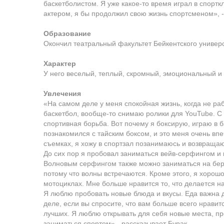
баскетболистом. Я уже какое-то время играл в спорт
актером, я бы продолжил свою жизнь спортсменом», -
Образование
Окончил театральный факультет Бейкентского универс
Характер
У него веселый, теплый, скромный, эмоциональный и
Увлечения
«На самом деле у меня спокойная жизнь, когда не ра
баскетбол, вообще-то снимаю ролики для YouTube. С д
спортивная борьба. Вот почему я боксирую, играю в б
познакомился с тайским боксом, и это меня очень вп
съемках, я хожу в спортзал позанимаюсь и возвращаю
До сих пор я пробовал заниматься вейв-серфингом и
Волновым серфингом также можно заниматься на бере
потому что волны встречаются. Кроме этого, я хорош
мотоциклах. Мне больше нравится то, что делается н
Я люблю пробовать новые блюда и вкусы. Еда важна д
деле, если вы спросите, что вам больше всего нравитс
лучших. Я люблю открывать для себя новые места, про
заниматься спортом»,- рассказывает Бурак.