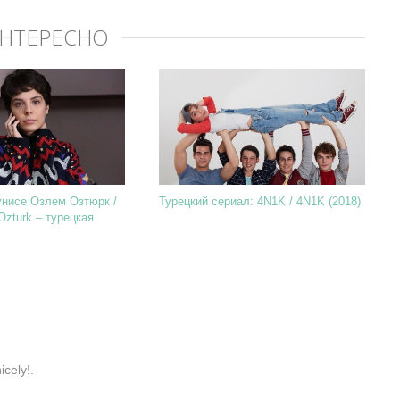
ИНТЕРЕСНО
нисе Озлем Озтюрк /
Турецкий сериал: 4N1K / 4N1K (2018)
zturk – турецкая
cely!.