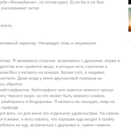
клубе «Фенербахче», но потом ушел. Если бы я не был
 рассказывает актер.
итета.
 активный характер. Ненавидит ложь и лицемерие.
ботаю. Я занимаюсь спортом, встречаюсь с друзьями, играю в
етства мне нравятся вещи, в которых есть стратегия и
аскетбол и катаюсь на коньках. Кроме того, я недавно
ечатлило. Даже когда у меня двухчасовой перерыв на
сь обратно.
 кайтсерфингом. Кайтсерфинг мне кажется немного проще.
гу Черного моря, но это может быть немного сложно,
о разбираюсь в бездорожье. Я катаюсь на лошадях, езжу на
а природе.
ля всех, но для меня это отдельное удовольствие. На самом
я в жизни, я могу сказать, что хорошая еда входит в тройку
бовать их еду, встречаться с друзьями и, самое главное,