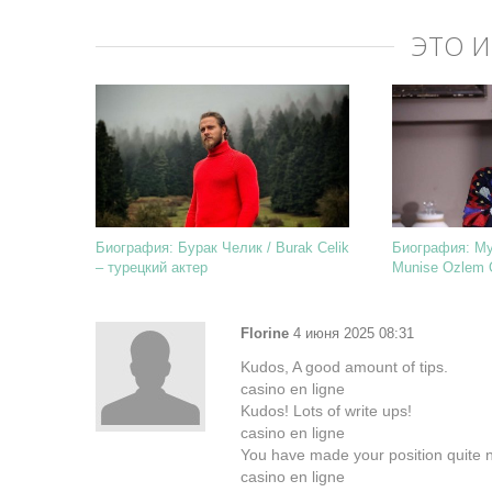
ЭТО 
Биография: Бурак Челик / Burak Celik
Биография: Му
– турецкий актер
Munise Ozlem O
актриса
Florine
4 июня 2025 08:31
Kudos, A good amount of tips.
casino en ligne
Kudos! Lots of write ups!
casino en ligne
You have made your position quite ni
casino en ligne