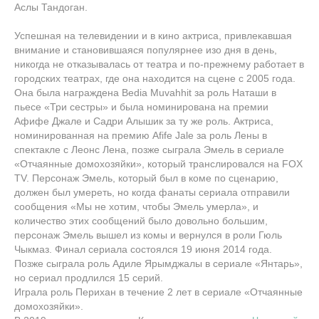
Аслы Тандоган.
Успешная на телевидении и в кино актриса, привлекавшая
внимание и становившаяся популярнее изо дня в день,
никогда не отказывалась от театра и по-прежнему работает в
городских театрах, где она находится на сцене с 2005 года.
Она была награждена Bedia Muvahhit за роль Наташи в
пьесе «Три сестры» и была номинирована на премии
Афифе Джале и Садри Алышик за ту же роль. Актриса,
номинированная на премию Afife Jale за роль Лены в
спектакле с Леонс Лена, позже сыграла Эмель в сериале
«Отчаянные домохозяйки», который транслировался на FOX
TV. Персонаж Эмель, который был в коме по сценарию,
должен был умереть, но когда фанаты сериала отправили
сообщения «Мы не хотим, чтобы Эмель умерла», и
количество этих сообщений было довольно большим,
персонаж Эмель вышел из комы и вернулся в роли Гюль
Чыкмаз. Финал сериала состоялся 19 июня 2014 года.
Позже сыграла роль Адиле Ярымджалы в сериале «Янтарь»,
но сериал продлился 15 серий.
Играла роль Перихан в течение 2 лет в сериале «Отчаянные
домохозяйки».