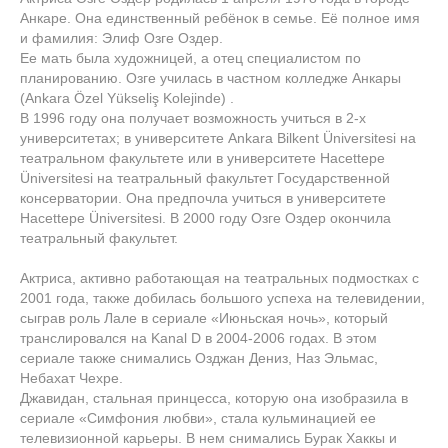
Анкаре. Она единственный ребёнок в семье. Её полное имя
и фамилия: Элиф Озге Оздер.
Ее мать была художницей, а отец специалистом по
планированию. Озге училась в частном колледже Анкары
(Ankara Özel Yükseliş Kolejinde) .
В 1996 году она получает возможность учиться в 2-х
университетах; в университете Ankara Bilkent Üniversitesi на
театральном факультете или в университете Hacettepe
Üniversitesi на театральный факультет Государственной
консерватории. Она предпочла учиться в университете
Hacettepe Üniversitesi. В 2000 году Озге Оздер окончила
театральный факультет.
Актриса, активно работающая на театральных подмостках с
2001 года, также добилась большого успеха на телевидении,
сыграв роль Лале в сериале «Июньская ночь», который
транслировался на Kanal D в 2004-2006 годах. В этом
сериале также снимались Озджан Дениз, Наз Эльмас,
Небахат Чехре.
Джавидан, стальная принцесса, которую она изобразила в
сериале «Симфония любви», стала кульминацией ее
телевизионной карьеры. В нем снимались Бурак Хаккы и