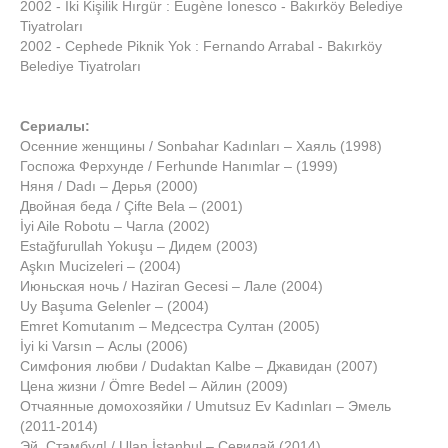
2002 - İki Kişilik Hırgür : Eugène Ionesco - Bakırköy Belediye
Tiyatroları
2002 - Cephede Piknik Yok : Fernando Arrabal - Bakırköy
Belediye Tiyatroları
Сериалы:
Осенние женщины / Sonbahar Kadınları – Хаяль (1998)
Госпожа Ферхунде / Ferhunde Hanımlar – (1999)
Няня / Dadı – Дерья (2000)
Двойная беда / Çifte Bela – (2001)
İyi Aile Robotu – Чагла (2002)
Estağfurullah Yokuşu – Дидем (2003)
Aşkın Mucizeleri – (2004)
Июньская ночь / Haziran Gecesi – Лале (2004)
Uy Başuma Gelenler – (2004)
Emret Komutanım – Медсестра Султан (2005)
İyi ki Varsın – Аслы (2006)
Симфония любви / Dudaktan Kalbe – Джавидан (2007)
Цена жизни / Ömre Bedel – Айлин (2009)
Отчаянные домохозяйки / Umutsuz Ev Kadınları – Эмель
(2011-2014)
Эй, Стамбул! / Ulan İstanbul – Севилай (2014)