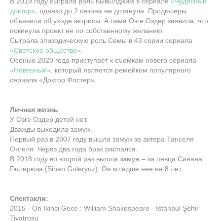
В 2019 году сыграла роль Кывылджим в сериале
«Чудесный
доктор»
, однако до 2 сезона не дотянула. Продюсеры
объявили об уходе актрисы. А сама Озге Оздер заявила, что
покинула проект не по собственному желанию.
Сыграла эпизодическую роль Семы в 43 серии сериала
«Светское общество»
.
Осенью 2020 года приступает к съемкам нового сериала
«Неверный»
, который является ремейком популярного
сериала «Доктор Фостер».
Личная жизнь
У Озге Оздер детей нет.
Дважды выходила замуж.
Первый раз в 2007 году вышла замуж за актера Танселя
Онгеля. Через два года брак распался.
В 2018 году во второй раз вышла замуж – за певца Синана
Гюлерюза (Sinan Güleryüz). Он младше нее на 8 лет.
Спектакли:
2015 - On İkinci Gece : William Shakespeare - İstanbul Şehir
Tiyatrosu