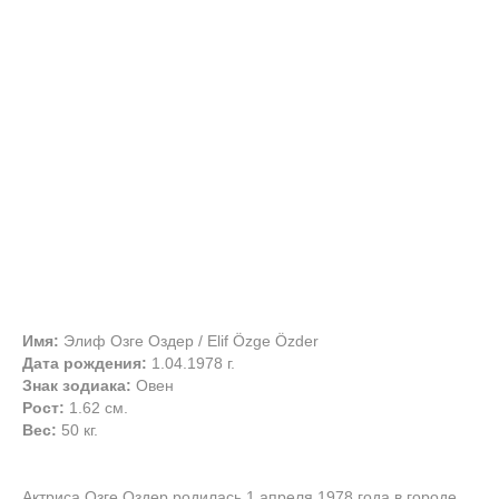
Имя:
Элиф Озге Оздер / Elif Özge Özder
Дата рождения:
1.04.1978 г.
Знак зодиака:
Овен
Рост:
1.62 см.
Вес:
50 кг.
Актриса Озге Оздер родилась 1 апреля 1978 года в городе