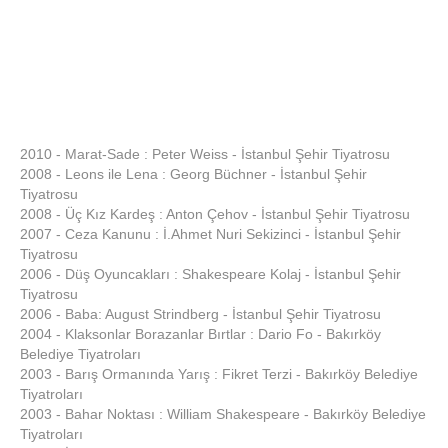
2010 - Marat-Sade : Peter Weiss - İstanbul Şehir Tiyatrosu
2008 - Leons ile Lena : Georg Büchner - İstanbul Şehir
Tiyatrosu
2008 - Üç Kız Kardeş : Anton Çehov - İstanbul Şehir Tiyatrosu
2007 - Ceza Kanunu : İ.Ahmet Nuri Sekizinci - İstanbul Şehir
Tiyatrosu
2006 - Düş Oyuncakları : Shakespeare Kolaj - İstanbul Şehir
Tiyatrosu
2006 - Baba: August Strindberg - İstanbul Şehir Tiyatrosu
2004 - Klaksonlar Borazanlar Bırtlar : Dario Fo - Bakırköy
Belediye Tiyatroları
2003 - Barış Ormanında Yarış : Fikret Terzi - Bakırköy Belediye
Tiyatroları
2003 - Bahar Noktası : William Shakespeare - Bakırköy Belediye
Tiyatroları